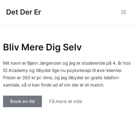
Gå
Det Der Er
til
Main
indholdet
Men
Bliv Mere Dig Selv
Mit navn er Bjørn Jørgensen og jeg er studerende på 4. år hos
ID Academy og tilbyder lige nu psykoterapi til øve-klienter.
Prisen er 350 kr pr. time, og jeg tilbyder en gratis telefon-
samtale, så vi kan finde ud af om der er et match.
Book en tid
Få mere at vide